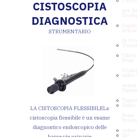
Chiru
CISTOSCOPIA
per A
Urolo
DIAGNOSTICA
Lapar
senza
STRUMENTARIO
in Uro
Tumor
Chiru
Pene
Urolo
video
senza
Plasm
Tumor
Video
LA CISTOSCOPIA FLESSIBILE
La
Pene
cistoscopia flessibile è un esame
Prost
diagnostico endoscopico delle
video
Int
basse vie urinarie